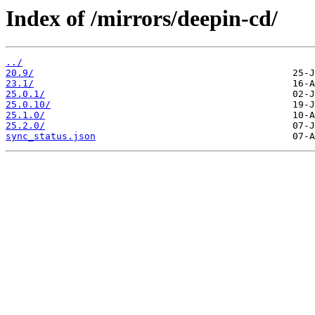
Index of /mirrors/deepin-cd/
../
20.9/
23.1/
25.0.1/
25.0.10/
25.1.0/
25.2.0/
sync_status.json