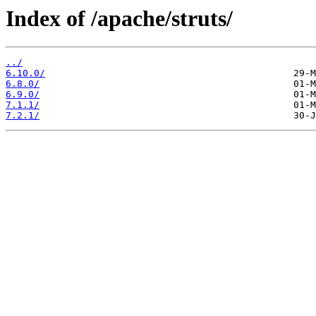
Index of /apache/struts/
../
6.10.0/
6.8.0/
6.9.0/
7.1.1/
7.2.1/