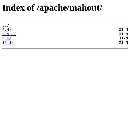
Index of /apache/mahout/
../
0.4/
0.5.0/
0.6/
14.1/