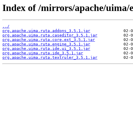
Index of /mirrors/apache/uima/e
../
org.apache.uima.ruta.addons_3.5.1.jar
org.apache.uima.ruta.caseditor_3.5.1.jar
org.apache.uima.ruta.core.ext_3.5.1.jar
org.apache.uima.ruta.engine_3.5.1.jar
org.apache.uima.ruta.ide.ui_3.5.1.jar
org.apache.uima.ruta.ide_3.5.1.jar
org.apache.uima.ruta.textruler_3.5.1.jar