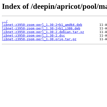
Index of /deepin/apricot/pool/m
../
libnet-z3950-zoom-perl_1.30-2+b1_amd64.deb
libnet-z3950-zoom-perl_1.30-2+b1_i386.deb
libnet-z3950-zoom-perl_1.30-2.debian.tar.xz
libnet-z3950-zoom-perl_1.30-2.dsc
libnet-z3950-zoom-perl_1.30.orig.tar.gz