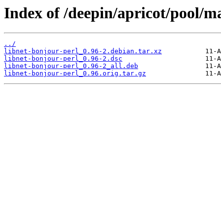
Index of /deepin/apricot/pool/ma
../
libnet-bonjour-perl_0.96-2.debian.tar.xz
libnet-bonjour-perl_0.96-2.dsc
libnet-bonjour-perl_0.96-2_all.deb
libnet-bonjour-perl_0.96.orig.tar.gz