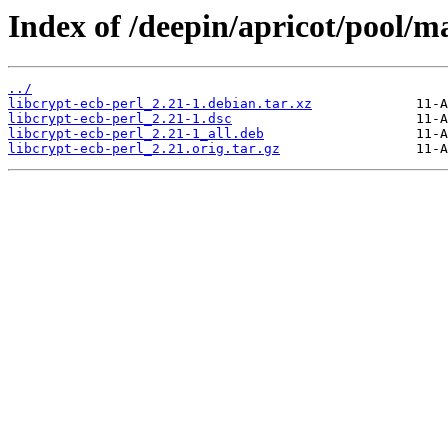
Index of /deepin/apricot/pool/ma
../
libcrypt-ecb-perl_2.21-1.debian.tar.xz
libcrypt-ecb-perl_2.21-1.dsc
libcrypt-ecb-perl_2.21-1_all.deb
libcrypt-ecb-perl_2.21.orig.tar.gz