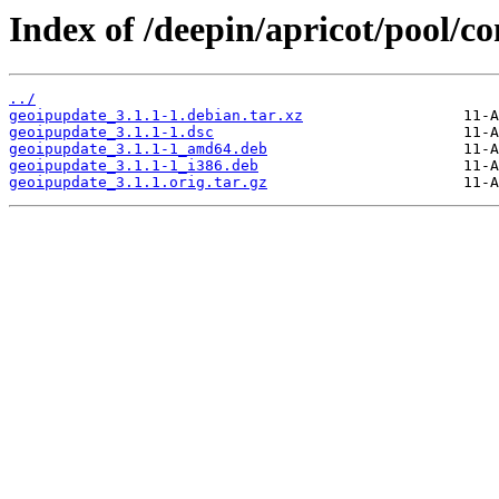
Index of /deepin/apricot/pool/c
../
geoipupdate_3.1.1-1.debian.tar.xz
geoipupdate_3.1.1-1.dsc
geoipupdate_3.1.1-1_amd64.deb
geoipupdate_3.1.1-1_i386.deb
geoipupdate_3.1.1.orig.tar.gz